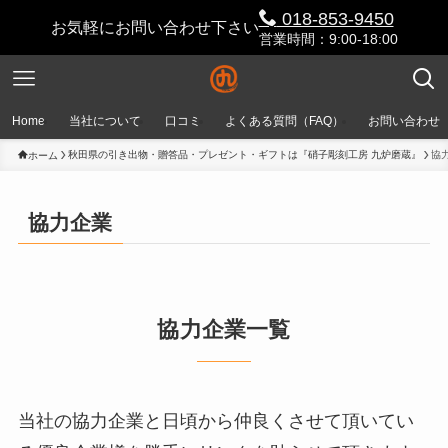
018-853-9450
お気軽にお問い合わせ下さい
営業時間：9:00-18:00
Home
当社について
口コミ
よくある質問（FAQ）
お問い合わせ
秋田県の引き出物・贈答品・プレゼント・ギフトは『硝子彫刻工房 九炉磨蔵』
協
ホーム
協力企業
協力企業一覧
当社の協力企業と日頃から仲良くさせて頂いてい