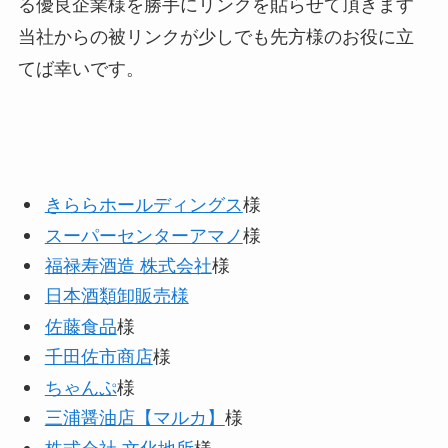
る優良企業様を勝手にリンクを貼らせて頂きます
当社からの被リンクが少しでも先方様のお役に立
てば幸いです。
きららホールディングス
様
スーパーセンターアマノ
様
福禄寿酒造 株式会社
様
日本酒類卸販売様
佐藤食品
様
千田佐市商店
様
ちゃんぷ
様
三浦醤油店【マルカ】
様