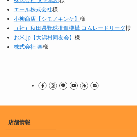
株式会社 文化地所
様
エール株式会社
様
小柳商店【シモノキンケ】
様
（社）秋田県野球推進機構 コムレードリーグ
様
お米.jp【大潟村同友会】
様
株式会社 楽
様
店舗情報