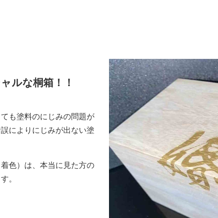
シャルな桐箱！！
しても塗料のにじみの問題が
錯誤によりにじみが出ない塗
。
＆着色）は、本当に見た方の
ます。
。