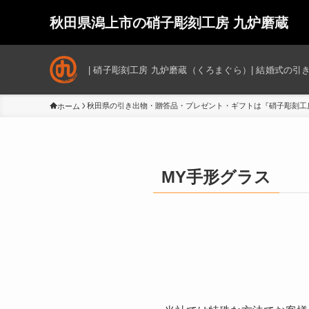
秋田県潟上市の硝子彫刻工房 九炉磨蔵
| 硝子彫刻工房 九炉磨蔵（くろまぐら）| 結婚式の
秋田県の引き出物・贈答品・プレゼント・ギフトは『硝子彫刻工
ホーム
MY手形グラス