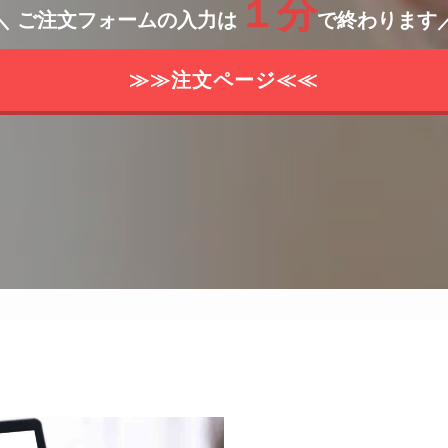
１分
＼ ご注文フォームの入力は
で終わります
≫≫注文ページ≪≪