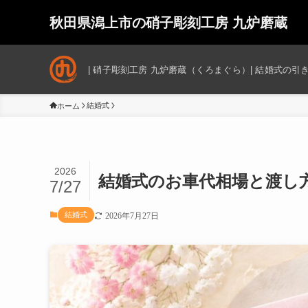
秋田県潟上市の硝子彫刻工房 九炉磨蔵
| 硝子彫刻工房 九炉磨蔵（くろまぐら）| 結婚式の
結婚式
ホーム
2026
結婚式のお車代相場と渡し
7/27
結婚式
2026年7月27日