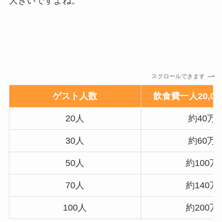
大きいですよね。
スクロールできます
ゲスト人数
飲食費一人20,0
20人
約40万
30人
約60万
50人
約100万
70人
約140万
100人
約200万